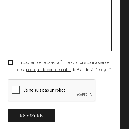
En cochant cette case, j’affirme avoir pris connaissance
de la
politique de confidentialité
de Blandin & Delloye. *
ENVOYER
ENVOYER