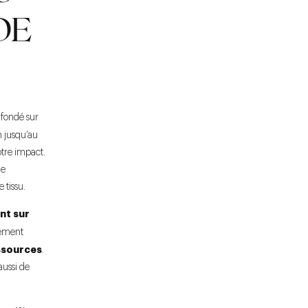
DE
 fondé sur
n jusqu’au
otre impact.
ne
 tissu.
nt sur
tement
ssources
.
aussi de