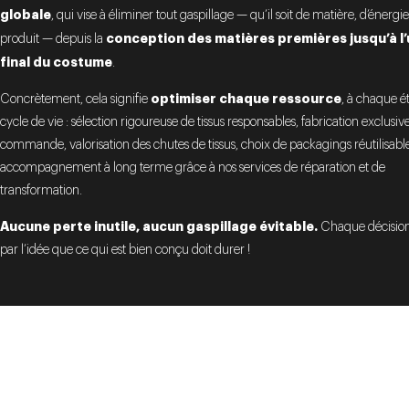
globale
, qui vise à éliminer tout gaspillage — qu’il soit de matière, d’énergi
conception des matières premières jusqu’à l
produit — depuis la
final du costume
.
optimiser chaque ressource
Concrètement, cela signifie
, à chaque é
cycle de vie : sélection rigoureuse de tissus responsables, fabrication exclusi
commande, valorisation des chutes de tissus, choix de packagings réutilisable
accompagnement à long terme grâce à nos services de réparation et de
transformation.
Aucune perte inutile, aucun gaspillage évitable.
Chaque décision
par l’idée que ce qui est bien conçu doit durer !