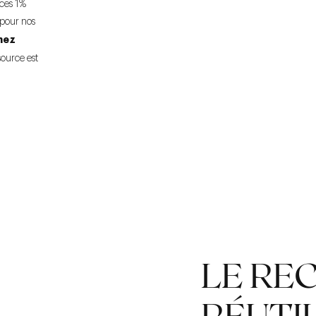
ces 1%
t pour nos
hez
source est
LE RE
RÉUTI