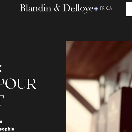
FR-CA
:
POUR
T
re
osophie