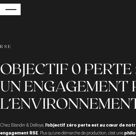
RETOUR
RSE
OBJECTIF 0 PERTE 
UN ENGAGEMENT 
L’ENVIRONNEMEN
l’objectif zéro perte est au cœur de not
Chez Blandin & Delloye,
engagement RSE
phil
. Plus qu’une démarche de production, c’est une