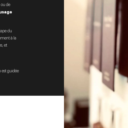
e ou de
’usage
tape du
vement à la
s, et
 est guidée