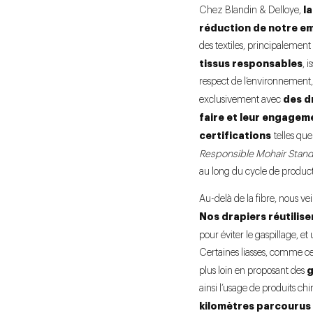
l
Chez Blandin & Delloye,
réduction de notre e
des textiles, principalemen
tissus responsables
, 
respect de l’environnement,
des d
exclusivement avec
faire et leur engagem
certifications
telles qu
Responsible Mohair Stan
au long du cycle de product
Au-delà de la fibre, nous v
Nos drapiers réutilisen
pour éviter le gaspillage, et 
Certaines liasses, comme ce
g
plus loin en proposant des
ainsi l’usage de produits c
kilomètres parcourus 