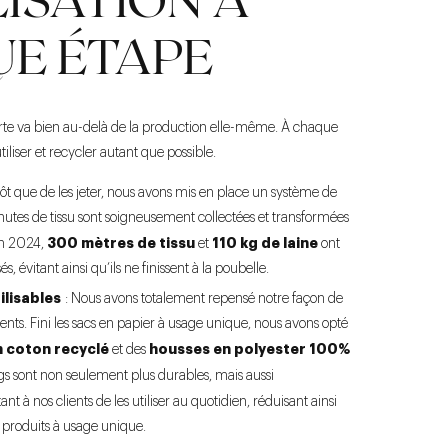
E ÉTAPE
te va bien au-delà de la production elle-même. À chaque
iliser et recycler autant que possible.
tôt que de les jeter, nous avons mis en place un système de
hutes de tissu sont soigneusement collectées et transformées
300 mètres de tissu
110 kg de laine
En 2024,
et
ont
s, évitant ainsi qu’ils ne finissent à la poubelle.
ilisables
: Nous avons totalement repensé notre façon de
lients. Fini les sacs en papier à usage unique, nous avons opté
n coton recyclé
housses en polyester 100%
et des
s sont non seulement plus durables, mais aussi
ant à nos clients de les utiliser au quotidien, réduisant ainsi
 produits à usage unique.