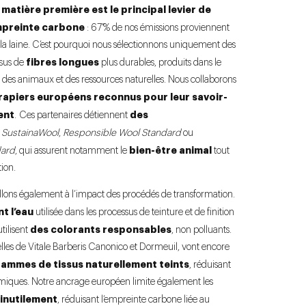
a matière première est le principal levier de
mpreinte carbone
: 67 % de nos émissions proviennent
t la laine. C’est pourquoi nous sélectionnons uniquement des
fibres longues
issus de
plus durables, produits dans le
 des animaux et des ressources naturelles. Nous collaborons
rapiers européens reconnus pour leur savoir-
ent
des
. Ces partenaires détiennent
e
SustainaWool
,
Responsible Wool Standard
ou
bien-être animal
dard
, qui assurent notamment le
tout
ion.
eillons également à l’impact des procédés de transformation.
t l’eau
utilisée dans les processus de teinture et de finition
des colorants responsables
utilisent
, non polluants.
lles de Vitale Barberis Canonico et Dormeuil, vont encore
ammes de tissus naturellement teints
, réduisant
himiques. Notre ancrage européen limite également les
inutilement
, réduisant l’empreinte carbone liée au