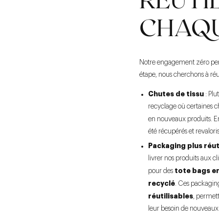
CHAQU
Notre engagement zéro per
étape, nous cherchons à réut
Chutes de tissu
: Plu
recyclage où certaines c
en nouveaux produits. 
été récupérés et revalorisé
Packaging plus réut
livrer nos produits aux c
tote bags e
pour des
recyclé
. Ces packaging
réutilisables
, permett
leur besoin de nouveaux