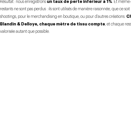
un taux de perte inférieur à 1%
Résultat : nous enregistrons
. Et même 
restants ne sont pas perdus : ils sont utilisés de manière raisonnée, que ce soi
C
shootings, pour le merchandising en boutique, ou pour d’autres créations.
Blandin & Delloye, chaque mètre de tissu compte
, et chaque res
valorisée autant que possible.