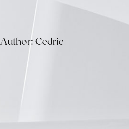
A
u
t
h
o
r
:
C
e
d
r
i
c