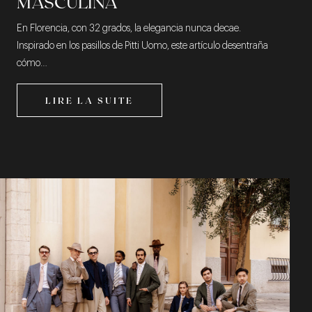
MASCULINA
En Florencia, con 32 grados, la elegancia nunca decae.
Inspirado en los pasillos de Pitti Uomo, este artículo desentraña
cómo…
LIRE LA SUITE
LIRE LA SUITE