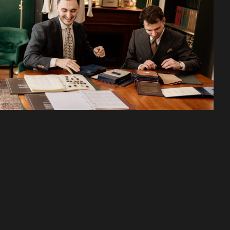
21/04/2026
TRAJES A MEDIDA EN EL DISTRITO
6 DE PARÍS
Descubra la nueva boutique Blandin & Delloye en París 6: trajes a
medida y un showroom privado dedicado a la…