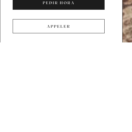
PEDIR HORA
PEDIR
HORA
APPELER
APPELER
Descubra nuestra boutique de
trajes a medida en París 6 para
crear sus trajes a medida, para
una boda o simplemente para
estar elegante a diario.
Tras 2 aperturas en París, en la orilla derecha, a finales de 2018 llegó el
momento de abrir una boutique en la orilla izquierda. En la esquina de
la rue de Sèvres, a dos pasos de Le Bon Marché, esta boutique de la
pequeña rue Mayet goza de una ubicación ideal. Cerca de la estación