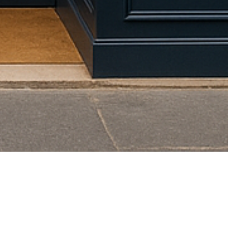
a gama Blandin & Delloye cerca de usted!
que le ofrecemos en Un Grand Oui,
o completar su traje de novia, de