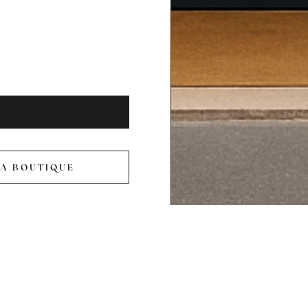
IR HORA
LA BOUTIQUE
VISITER
LA
BOUTIQUE
En Un Grand Oui en Royan, ¡encuentre toda l
Junto a la amplia gama de vestidos de novia 
encontrará todo lo que necesita para empezar 
ceremonia o de negocios.