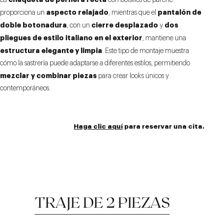
La
con bolsillos de parche
aspecto relajado
pantalón de
proporciona un
, mientras que el
doble botonadura
cierre desplazado
dos
, con un
y
pliegues de estilo italiano en el exterior
, mantiene una
estructura elegante y limpia
. Este tipo de montaje muestra
cómo la sastrería puede adaptarse a diferentes estilos, permitiendo
mezclar y combinar piezas
para crear looks únicos y
contemporáneos.
Haga clic aquí
para reservar una cita.
TRAJE DE 2 PIEZAS