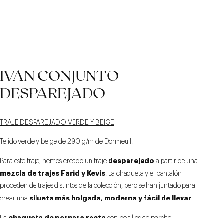
MUESCA ALTA
CINTURÓN CON
MONTAJE
IVAN CONJUNTO
TRADICIONAL
LENGÜETAS
SUPERPUESTAS
DESPAREJADO
TRAJE DESPAREJADO VERDE Y BEIGE
Tejido verde y beige de 290 g/m de Dormeuil.
desparejado
Para este traje, hemos creado un traje
a partir de una
mezcla de trajes Farid y Kevis
. La chaqueta y el pantalón
proceden de trajes distintos de la colección, pero se han juntado para
silueta más holgada, moderna y fácil de llevar
crear una
.
chaqueta de pernera recta