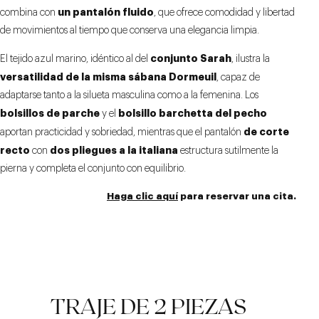
un pantalón fluido
combina con
, que ofrece comodidad y libertad
de movimientos al tiempo que conserva una elegancia limpia.
conjunto Sarah
El tejido azul marino, idéntico al del
, ilustra la
versatilidad de la misma sábana Dormeuil
, capaz de
adaptarse tanto a la silueta masculina como a la femenina. Los
bolsillos de parche
bolsillo barchetta del pecho
y el
de corte
aportan practicidad y sobriedad, mientras que el pantalón
recto
dos pliegues a la italiana
con
estructura sutilmente la
pierna y completa el conjunto con equilibrio.
Haga clic aquí
para reservar una cita.
TRAJE DE 2 PIEZAS