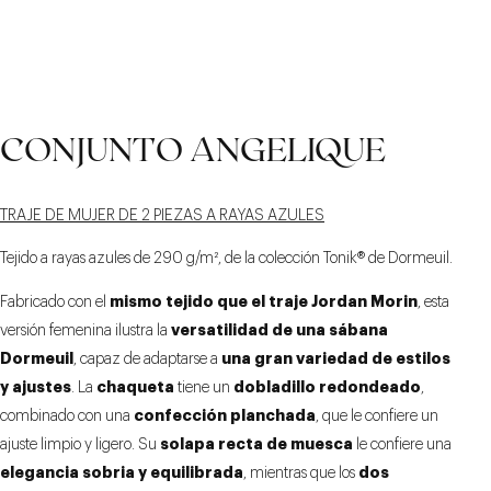
CONJUNTO ANGELIQUE
REVERSO DE 10,5 CM
CHAQUETA DE DOBLE
PANTALONES
ACAMPANADOS
BOTONADURA
TRAJE DE MUJER DE 2 PIEZAS A RAYAS AZULES
Tejido a rayas azules de 290 g/m², de la colección
Tonik®
de Dormeuil.
mismo tejido que el traje Jordan Morin
Fabricado con el
, esta
versatilidad de una sábana
versión femenina ilustra la
Dormeuil
una gran variedad de estilos
, capaz de adaptarse a
y ajustes
chaqueta
dobladillo redondeado
. La
tiene un
,
confección planchada
combinado con una
, que le confiere un
solapa recta de muesca
ajuste limpio y ligero. Su
le confiere una
elegancia sobria y equilibrada
dos
, mientras que los