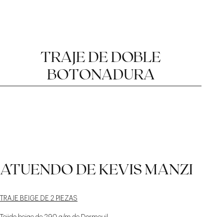
TRAJE DE DOBLE
BOTONADURA
MUESCA AFILADA Y
CINTURÓN CON
MONTAJE
ATUENDO DE KEVIS MANZI
DORSO DE 11 CM
TRADICIONAL
TRABILLAS
TRAJE BEIGE DE 2 PIEZAS