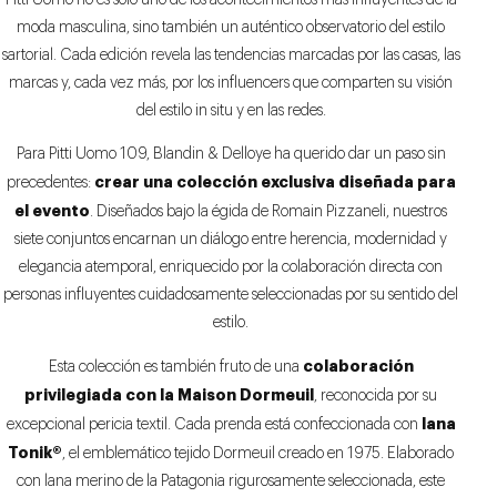
Pitti Uomo no es sólo uno de los acontecimientos más influyentes de la
moda masculina, sino también un auténtico observatorio del estilo
sartorial. Cada edición revela las tendencias marcadas por las casas, las
marcas y, cada vez más, por los influencers que comparten su visión
del estilo in situ y en las redes.
Para Pitti Uomo 109, Blandin & Delloye ha querido dar un paso sin
crear una colección exclusiva diseñada para
precedentes:
el evento
. Diseñados bajo la égida de Romain Pizzaneli, nuestros
siete conjuntos encarnan un diálogo entre herencia, modernidad y
elegancia atemporal, enriquecido por la colaboración directa con
personas influyentes cuidadosamente seleccionadas por su sentido del
estilo.
colaboración
Esta colección es también fruto de una
privilegiada con la Maison Dormeuil
, reconocida por su
lana
excepcional pericia textil. Cada prenda está confeccionada con
Tonik®
, el emblemático tejido Dormeuil creado en 1975. Elaborado
con lana merino de la Patagonia rigurosamente seleccionada, este