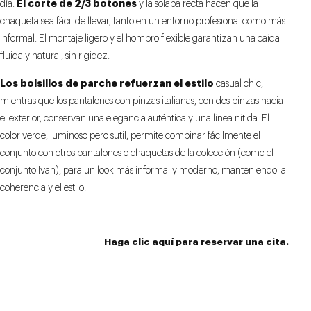
El corte de 2/3 botones
día.
y la solapa recta hacen que la
chaqueta sea fácil de llevar, tanto en un entorno profesional como más
informal. El montaje ligero y el hombro flexible garantizan una caída
fluida y natural, sin rigidez.
Los bolsillos de parche refuerzan el estilo
casual chic,
mientras que los pantalones con pinzas italianas, con dos pinzas hacia
el exterior, conservan una elegancia auténtica y una línea nítida. El
color verde, luminoso pero sutil, permite combinar fácilmente el
conjunto con otros pantalones o chaquetas de la colección (como el
conjunto Ivan), para un look más informal y moderno, manteniendo la
coherencia y el estilo.
Haga clic aquí
para reservar una cita.