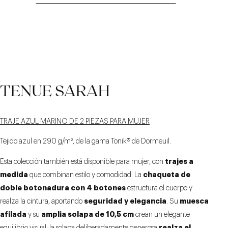
RETENES DERECHO E
CINTURÓN CON
MONTAJE
TENUE SARAH
IZQUIERDO DE 8,5 CM
TRADICIONAL Y
TRABILLAS
FORRO DE MARIPOSA
TRAJE AZUL MARINO DE 2 PIEZAS PARA MUJER
Tejido azul en 290 g/m², de la gama
Tonik®
de Dormeuil.
trajes a
Esta colección también está disponible para mujer, con
medida
chaqueta de
que combinan estilo y comodidad. La
doble botonadura con 4 botones
estructura el cuerpo y
seguridad y elegancia
muesca
realza la cintura, aportando
. Su
afilada
amplia solapa de 10,5 cm
y su
crean un elegante
realza el