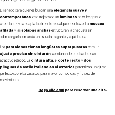
Tejido beige de 290 g/m de Dormeuil.
elegancia suave y
Diseñado para quienes buscan una
contemporánea
luminoso
, este traje es de un
color beige que
muesca
capta la luz y se adapta fácilmente a cualquier contexto. La
afilada
solapas anchas
y las
estructuran la chaqueta sin
sobrecargarla, creando una silueta elegante y equilibrada.
pantalones tienen lengüetas superpuestas
Los
para un
ajuste preciso sin cinturón
, combinando practicidad con
cintura alta
corte recto
dos
atractivo estético. La
, el
y
pliegues de estilo italiano en el exterior
garantizan un ajuste
perfecto sobre los zapatos, para mayor comodidad y fluidez de
movimiento.
Haga clic aquí
para reservar una cita.