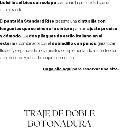
bolsillos al bies con solapa
combinan la practicidad con un
estilo discreto.
pantalón Standard Rise
cinturilla con
El
presenta una
lengüetas que se ciñen a la cintura
ajuste preciso
para un
y cómodo
dos pliegues de estilo italiano en el
. Los
exterior
dobladillo con puños
, combinados con el
, garantizan
fluidez y elegancia de movimientos, complementando a la perfección
este moderno y refinado conjunto femenino.
Haga clic aquí
para reservar una cita.
TRAJE DE DOBLE
BOTONADURA