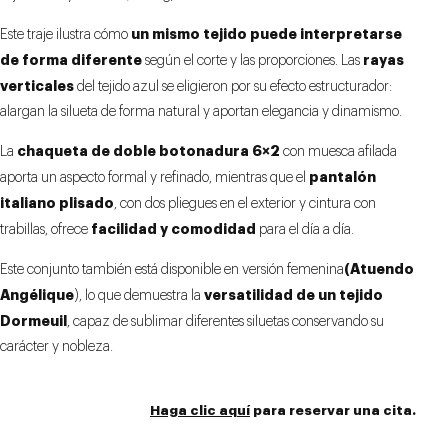
un mismo tejido puede interpretarse
Este traje ilustra cómo
de forma diferente
rayas
según el corte y las proporciones. Las
verticales
del tejido azul se eligieron por su efecto estructurador:
alargan la silueta de forma natural y aportan elegancia y dinamismo.
chaqueta de doble botonadura 6×2
La
con muesca afilada
pantalón
aporta un aspecto formal y refinado, mientras que el
italiano plisado
, con dos pliegues en el exterior y cintura con
facilidad y comodidad
trabillas, ofrece
para el día a día.
(Atuendo
Este conjunto también está disponible en versión femenina
Angélique
versatilidad de un tejido
), lo que demuestra la
Dormeuil
, capaz de sublimar diferentes siluetas conservando su
carácter y nobleza.
Haga clic aquí
para reservar una cita.