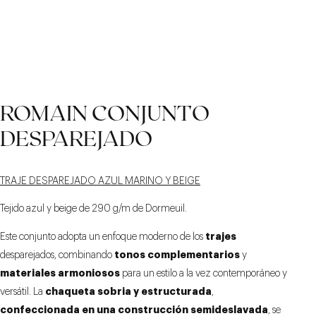
COPA 2 FALSO 3
CINTURA DE DOBLE
MONTAJE
ROMAIN CONJUNTO
TRADICIONAL LIGERO
BOTONADURA CON
LENGÜETAS DE AJUSTE
DESPAREJADO
TRAJE DESPAREJADO AZUL MARINO Y BEIGE
Tejido azul y beige de 290 g/m de Dormeuil.
trajes
Este conjunto adopta un enfoque moderno de los
tonos complementarios
desparejados, combinando
y
materiales armoniosos
para un estilo a la vez contemporáneo y
chaqueta sobria y estructurada
versátil. La
,
confeccionada en una construcción semideslavada
, se