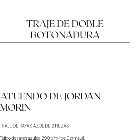
TRAJE DE DOBLE
BOTONADURA
CHAQUETA DE DOBLE
MUESCA AFILADA Y
CINTURA DE DOBLE
ATUENDO DE JORDAN
BOTONADURA CON
DORSO DE 11 CM
BOTONADURA
LENGÜETAS DE AJUSTE
MORIN
TRAJE DE RAYAS AZUL DE 2 PIEZAS
Tejido de rayas azules, 290 g/m² de Dormeuil.