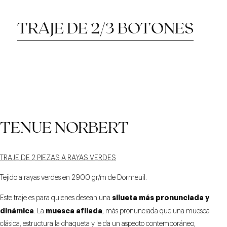
TRAJE DE 2/3 BOTONES
ESPALDA RECTA Y
CINTURÓN CON
CORTE DE 2/3
TENUE NORBERT
REVERSO DE 10 CM
LENGÜETAS
BOTONES
SUPERPUESTAS
TRAJE DE 2 PIEZAS A RAYAS VERDES
Tejido a rayas verdes en 2900 gr/m de Dormeuil.
silueta más pronunciada y
Este traje es para quienes desean una
dinámica
muesca afilada
. La
, más pronunciada que una muesca
clásica, estructura la chaqueta y le da un aspecto contemporáneo,