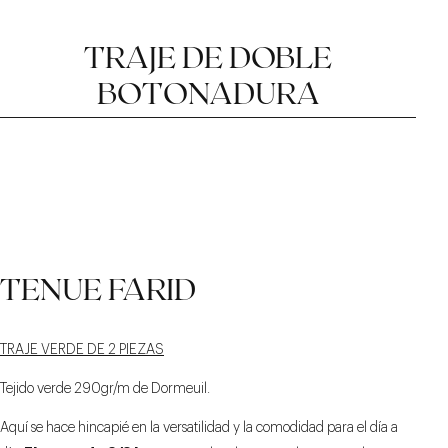
TRAJE DE DOBLE
BOTONADURA
MUESCA AFILADA Y
CINTURÓN CON
MONTAJE
TENUE FARID
DORSO DE 11 CM
TRADICIONAL
LENGÜETAS
SUPERPUESTAS
TRAJE VERDE DE 2 PIEZAS
Tejido verde 290gr/m de Dormeuil.
Aquí se hace hincapié en la versatilidad y la comodidad para el día a