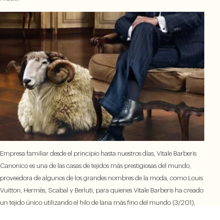
Empresa familiar desde el principio hasta nuestros días, Vitale Barberis
Canonico es una de las casas de tejidos más prestigiosas del mundo,
proveedora de algunos de los grandes nombres de la moda, como Louis
Vuitton, Hermès, Scabal y Berluti, para quienes Vitale Barberis ha creado
un tejido único utilizando el hilo de lana más fino del mundo (3/201),
sobriamente bautizado como «Grand Cru 1663».