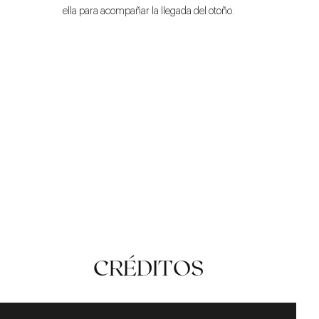
ella para acompañar la llegada del otoño.
CALIDAD
VERSATILIDAD
LIGEREZA
CRÉDITOS