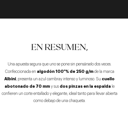
EN RESUMEN,
Una apuesta segura que uno se pone sin pensárselo dos veces.
algodón 100 % de 250 g/m
Confeccionada en
de la marca
Albini
cuello
, presenta un azul cambray intenso y luminoso. Su
abotonado de 70 mm
dos pinzas en la espalda
y sus
le
confieren un corte entallado y elegante, ideal tanto para llevar abierta
como debajo de una chaqueta.