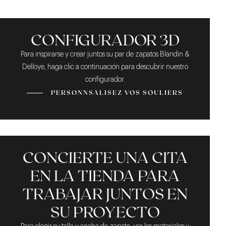
EL EXTREMO PARTIDO
PÁTINA DE TABACO A
ACABADOS DE ALTA
MEDIDA
GAMA
CONFIGURADOR 3D
Para inspirarse y crear juntos su par de zapatos Blandin &
Delloye, haga clic a continuación para descubrir nuestro
configurador.
PERSONNSALISEZ VOS SOULIERS
CONCIERTE UNA CITA
EN LA TIENDA PARA
TRABAJAR JUNTOS EN
SU PROYECTO