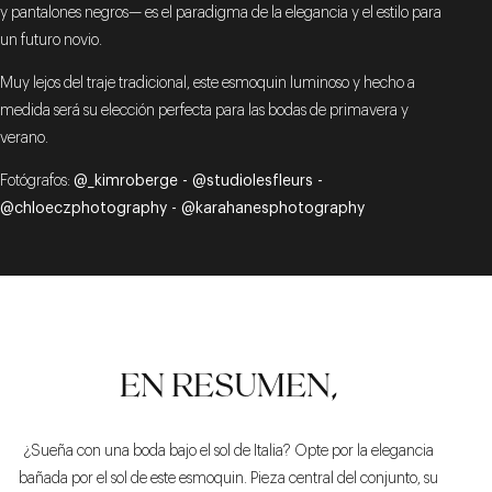
y pantalones negros— es el paradigma de la elegancia y el estilo para
un futuro novio.
Muy lejos del traje tradicional, este esmoquin luminoso y hecho a
medida será su elección perfecta para las bodas de primavera y
verano.
Fotógrafos:
@_kimroberge -
@studiolesfleurs -
@chloeczphotography -
@karahanesphotography
EN RESUMEN,
¿Sueña con una boda bajo el sol de Italia? Opte por la elegancia
bañada por el sol de este esmoquin. Pieza central del conjunto, su