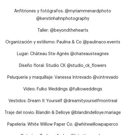
Anfitriones y fotógrafos: @myriammenardphoto
@kerstinhahnphotography
Taller: @beyondthehearts
Organización y estilismo: Paulina & Co @paulinaco.events
Lugar: Château Ste-Agnès @chateausteagnes
Diseño floral: Studio CK @studio_ck_flowers
Peluquería y maquillaje: Vanessa Intrevado @v.intrevado
Vídeo: Fulko Weddings @fulkoweddings
Vestidos: Dream It Yourself @dreamityourselfmontreal
Traje del novio: Blandin & Delloye @blandindelloye.mariage
Papelería: White Willow Paper Co. @whitewillowpaperco