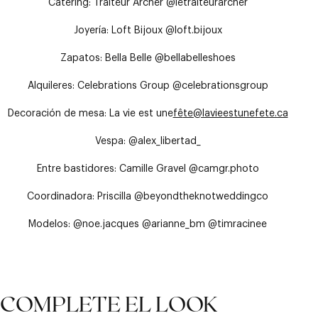
Catering: Traiteur Archer @letraiteurarcher
Joyería: Loft Bijoux @loft.bijoux
Zapatos: Bella Belle @bellabelleshoes
Alquileres: Celebrations Group @celebrationsgroup
Decoración de mesa: La vie est une
fê
te@lavieestunefete.ca
Vespa: @alex_libertad_
Entre bastidores: Camille Gravel @camgr.photo
Coordinadora: Priscilla @beyondtheknotweddingco
Modelos: @noe.jacques @arianne_bm @timracinee
COMPLETE EL LOOK