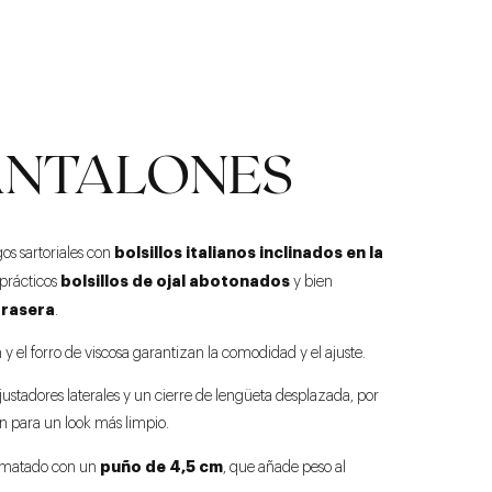
ANTALONES
bolsillos italianos inclinados en la
os sartoriales con
bolsillos de ojal abotonados
prácticos
y bien
trasera
.
n y el forro de viscosa garantizan la comodidad y el ajuste.
ajustadores laterales y un cierre de lengüeta desplazada, por
ón para un look más limpio.
puño de 4,5 cm
 rematado con un
, que añade peso al