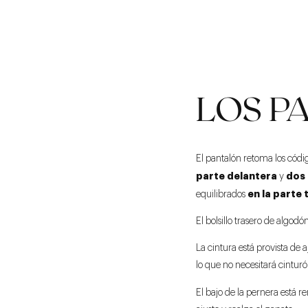
LOS P
El pantalón retoma los códig
parte delantera
dos
y
en la parte 
equilibrados
El bolsillo trasero de algodó
La cintura está provista de 
lo que no necesitará cintur
El bajo de la pernera está