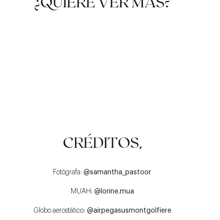
¿QUIERE VER MÁS?
ACCESORIOS
CASUAL PERO CHIC
ELEGANCIA
CRÉDITOS,
ATEMPORAL
Fotógrafa:
@samantha_pastoor
MUAH
:
@lorine.mua
Globo aerostático
:
@airpegasusmontgolfiere