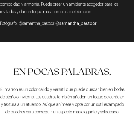
comodidad y armonía. Puede crear un ambiente acogedor para los
invitados y dar un toque más íntimo a la celebración.
Fotógrafo: @samantha_pastoor
@samantha_pastoor
EN POCAS PALABRAS,
El marrón es un color cálido y versátil que puede quedar bien en bodas
de otoño o invierno. Los cuadros también añaden un toque de carácter
y textura a un atuendo. Así que anímese y opte por un sutil estampado
de cuadros para conseguir un aspecto más elegante y sofisticado.