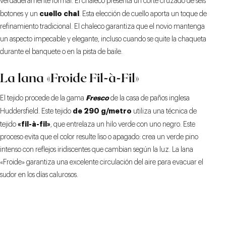
verdaderamente formal. El chaleco presenta un corte cruzado de seis
cuello chal
botones y un
. Esta elección de cuello aporta un toque de
refinamiento tradicional. El chaleco garantiza que el novio mantenga
un aspecto impecable y elegante, incluso cuando se quite la chaqueta
durante el banquete o en la pista de baile.
La lana «Froide Fil-à-Fil»
Fresco
El tejido procede de la gama
de la casa de paños inglesa
de 290 g/metro
Huddersfield. Este tejido
utiliza una técnica de
«fil-à-fil»
tejido
, que entrelaza un hilo verde con uno negro. Este
proceso evita que el color resulte liso o apagado: crea un verde pino
intenso con reflejos iridiscentes que cambian según la luz. La lana
«Froide» garantiza una excelente circulación del aire para evacuar el
sudor en los días calurosos.