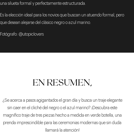
una silueta formal y perfectamente estructurada.
Es la elección ideal para los novios que buscan un atuendo formal, pero
que desean alejarse del clásico negro o azul marino.
Fotógrafo: @utopiclovers
EN RESUMEN,
¿Se acerca a pasos agigantados el gran día y busca un traje elegante
sin caer en el cliché del negro o el azul marino? ¡Descubra este
magnífico traje de tres piezas hecho a medida en verde botella, una
prenda imprescindible para las ceremonias modernas que sin duda
llamará la atención!