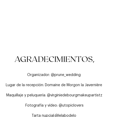
TRADICIÓN
SUTILEZA
TRANSPIRABLE
AGRADECIMIENTOS,
Organizador: @prune_wedding
Lugar de la recepción:
Domaine de Morgon la Javernière
Maquillaje y peluquería:
@virginiedebourgmakeupartistz
Fotografía y vídeo:
@utopiclovers
Tarta nupcial:
@lelabodelo