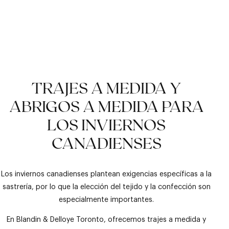
TRAJE NEGRO
EL CLÁSICO BLAZER
CAMISA DE RAYAS
TRAJES A MEDIDA Y
AZUL MARINO CON
AZULES
PANTALONES GRISES
ABRIGOS A MEDIDA PARA
LOS INVIERNOS
CANADIENSES
Los inviernos canadienses plantean exigencias específicas a la
sastrería, por lo que la elección del tejido y la confección son
especialmente importantes.
En Blandin & Delloye Toronto, ofrecemos trajes a medida y