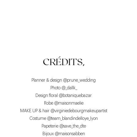
LES ACCESSOIRES
POLYVALENCE
LES SOULIERS
CRÉDITS,
Planner & design
@prune_wedding
Photo
@_dallk_
Design floral
@botaniquebazar
Robe
@maisonmaelie
MAKE UP & hair
@virginiedebourgmakeupartist
Costume
@team_blandindelloye_lyon
Papeterie
@save_the_dte
Bijoux
@maisonsabben