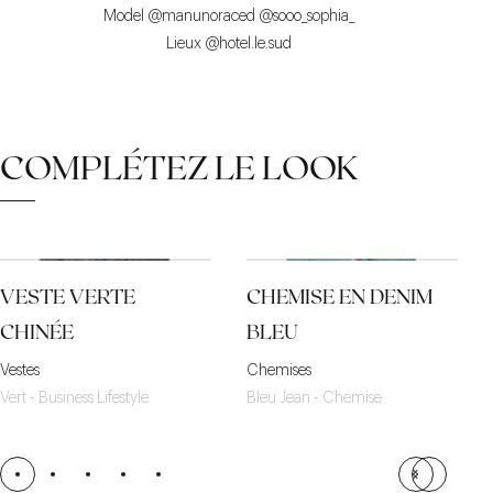
Model
@manunoraced
@sooo_sophia_
Lieux
@hotel.le.sud
COMPLÉTEZ LE LOOK
VESTE VERTE
CHEMISE EN DENIM
CHINÉE
BLEU
Vestes
Chemises
Vert - Business Lifestyle
Bleu Jean - Chemise