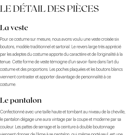
LE DÉTAIL DES PIÈCES
La veste
Pour ce costume sur mesure, nous avons voulu une veste croisée six
boutons, modèle traditionnel et sartorial. Le revers large très apprécié
par les adeptes du costume apporte du caractère et de l’originalité à la
tenue. Cette forme de veste témoigne d’un savoir-faire dans l’art du
costume et des proportions. Les poches plaquées et les boutons blancs
viennent contraster et apporter davantage de personnalité à ce
costume.
Le pantalon
Confectionné avec une taille haute et tombant au niveau de la cheville,
le pantalon dégage une aura vintage par la coupe et moderne par sa
couleur. Les pattes de serrage et la ceinture à double boutonnage
viennent donner de l’âme à se pantalon, qui même porté seul, est une