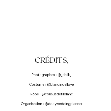
LES BOUTONS
L'OPTION BERMUDA
LE DÉTAIL DU BAS
CRÉDITS,
Photographes : @_dallk_
Costume : @blandindelloye
Robe : @cousuedefilblanc
Organisation : @ddayweddingplanner