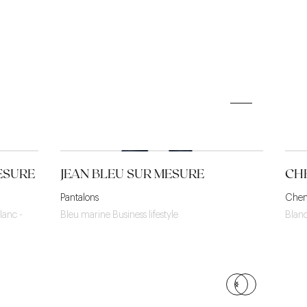
ESURE
JEAN BLEU SUR MESURE
CH
Pantalons
Chem
lanc -
Bleu marine Business lifestyle
Blan