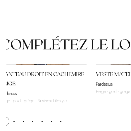
COMPLÉTEZ LE L
MANTEAU DROIT EN CACHEMIRE
VESTE MATEL
BEIGE
Pardessus
Beige - gold - grège 
Pardessus
Beige - gold - grège - Business Lifestyle