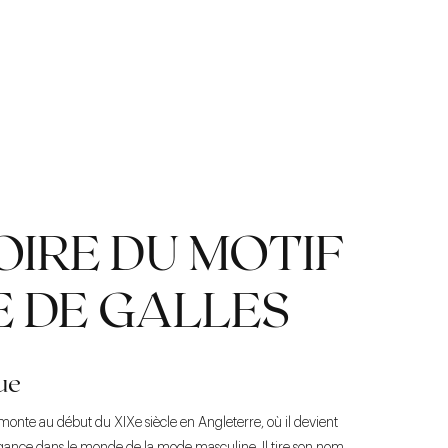
OIRE DU MOTIF
E DE GALLES
ue
emonte au début du XIXe siècle en Angleterre, où il devient