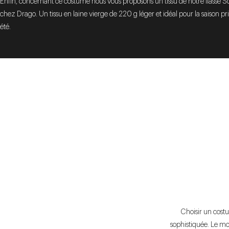
Enfin, concernant ce costume nous vous proposons un tissu de notre liasse S
chez Drago. Un tissu en laine vierge de 220 g léger et idéal pour la saison p
été.
Choisir un cost
sophistiquée. Le mo