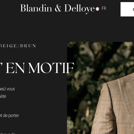
FR
BEIGE/BRUN
 EN MOTIF
pas) vous
lité
et de porter