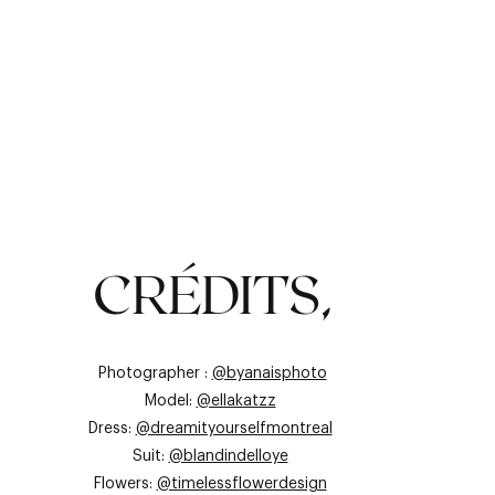
LA POINTE DE
L'ÉLÉGANCE
CRÉDITS,
Photographer :
@byanaisphoto
Model:
@ellakatzz
Dress:
@dreamityourselfmontreal
Suit:
@blandindelloye
Flowers:
@timelessflowerdesign