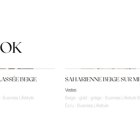
OOK
ASSÉE BEIGE
SAHARIENNE BEIGE SUR M
Vestes
- Business Lifestyle
Beige - gold - grège - Business Lifestyle
B
Écru - Business Lifestyle