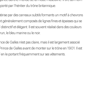
égance dans le monde de la mode masculine. Il tire son nom
 porté par l’héritier du trône britannique.
térise par des carreaux subtils formants un motif à chevrons
ont généralement composés de lignes fines et épaisses qui se
distinctif et élégant. Il est souvent réalisé dans des couleurs
 brun, le bleu marine ou le noir.
nce de Galles n’est pas claire, mais il est largement associé
 Prince de Galles avant de monter sur le trône en 1901. Il est
tif en le portant fréquemment sur ses vêtements.