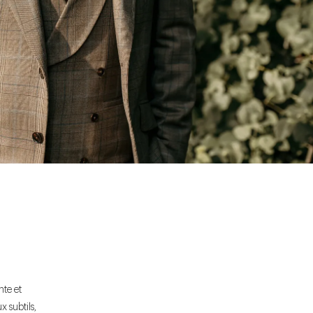
nte et
 subtils,