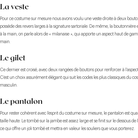
La veste
Pour ce costume sur mesure nous avons voulu une veste droite à deux bouton
possède des revers larges à la signature sartoriale. De même, la boutonnière 
à la main, on parle alors de « milanaise », qui apporte un aspect haut de gam
main.
Le gilet
Ce dernier est croisé, avec deux rangées de boutons pour renforcer à l’aspect 
C’est un choix assurément élégant qui suit les codes les plus classiques du c
masculin.
Le pantalon
Pour rester cohérent avec l’esprit du costume sur mesure, le pantalon est quan
taille haute. Le tombé sur la jambe est assez large et se finit sur le dessous de 
ce qui offre un joli tombé et mettra en valeur les souliers que vous porterez.