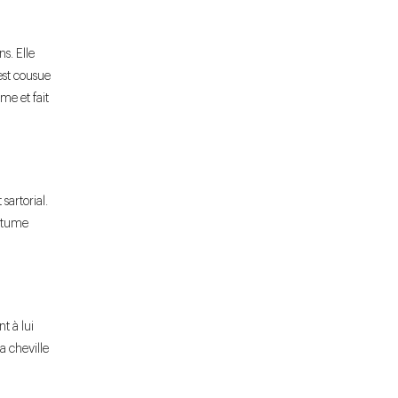
s. Elle
est cousue
me et fait
sartorial.
ostume
t à lui
la cheville