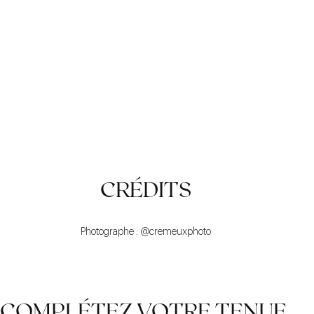
ÉÉGANT
ADAPTABLE
INTEMPOREL
CRÉDITS
Photographe : @cremeuxphoto
COMPLÉTEZ VOTRE TENUE