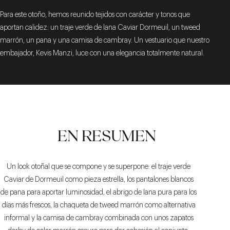
Para este otoño, hemos reunido tejidos con carácter y tonos que
aportan calidez: un traje verde de lana Caviar Dormeuil, un tweed
marrón, un pana y una camisa de cambray. Un vestuario que nuestro
embajador, Kevis Manzi, luce con una elegancia totalmente natural.
EN RESUMEN
Un look otoñal que se compone y se superpone: el traje verde
Caviar de Dormeuil como pieza estrella, los pantalones blancos
de pana para aportar luminosidad, el abrigo de lana pura para los
días más frescos, la chaqueta de tweed marrón como alternativa
informal y la camisa de cambray combinada con unos zapatos