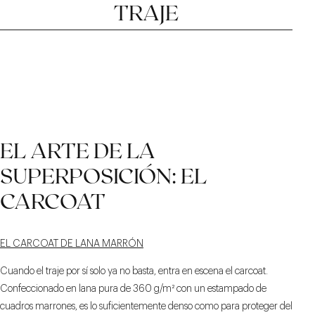
TRAJE
EL CORTE DE LOS
LA LANA GREEN
LA CABEZA DE
EL ARTE DE LA
HOMBRO CON UN
PANTALONES
CAVIAR
LIGERO RIZO
SUPERPOSICIÓN: EL
CARCOAT
EL CARCOAT DE LANA MARRÓN
Cuando el traje por sí solo ya no basta, entra en escena el carcoat.
Confeccionado en lana pura de 360 g/m² con un estampado de
cuadros marrones, es lo suficientemente denso como para proteger del