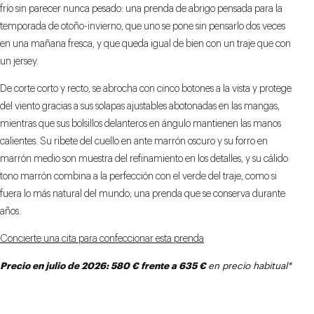
frío sin parecer nunca pesado: una prenda de abrigo pensada para la
temporada de otoño-invierno, que uno se pone sin pensarlo dos veces
en una mañana fresca, y que queda igual de bien con un traje que con
un jersey.
De corte corto y recto, se abrocha con cinco botones a la vista y protege
del viento gracias a sus solapas ajustables abotonadas en las mangas,
mientras que sus bolsillos delanteros en ángulo mantienen las manos
calientes. Su ribete del cuello en ante marrón oscuro y su forro en
marrón medio son muestra del refinamiento en los detalles, y su cálido
tono marrón combina a la perfección con el verde del traje, como si
fuera lo más natural del mundo; una prenda que se conserva durante
años.
Concierte una cita para confeccionar esta prenda
Precio
en julio
de 2026: 580 € frente a 635 €
en precio habitual*