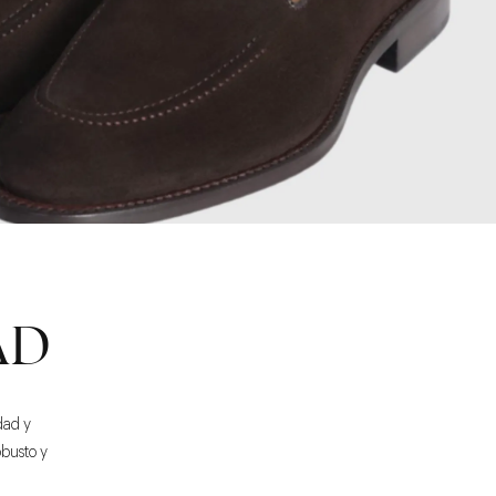
AD
dad y
obusto y