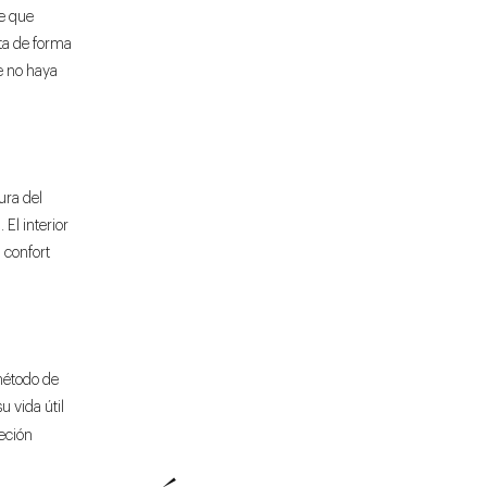
te que
pta de forma
e no haya
ura del
El interior
 confort
método de
u vida útil
jeción