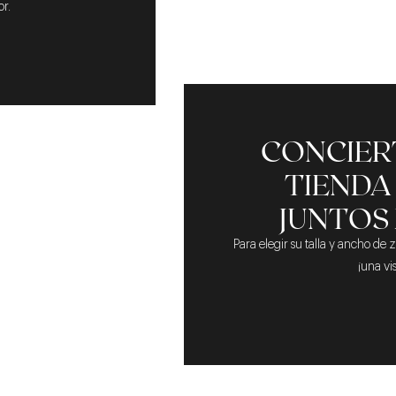
r.
S
CONCIERT
TIENDA
JUNTOS
Para elegir su talla y ancho de 
¡una vi