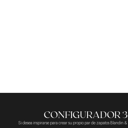
TÉCNICO
CONFIGURADOR 
Si desea inspirarse para crear su propio par de zapatos Blandin & 