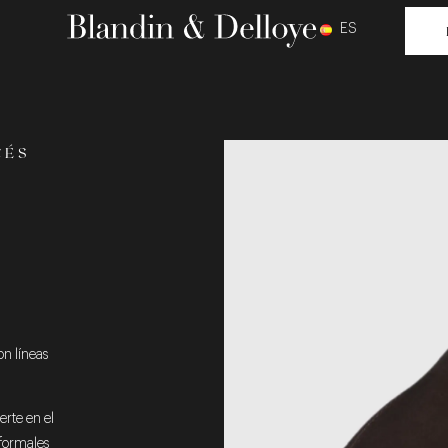
ES
CÉS
on líneas
erte en el
nformales