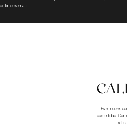
de fin de semana.
CAL
Este modelo co
comodidad. Con un
refin