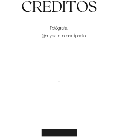
CRÉDITOS
Fotógrafa:
@myriammenardphoto