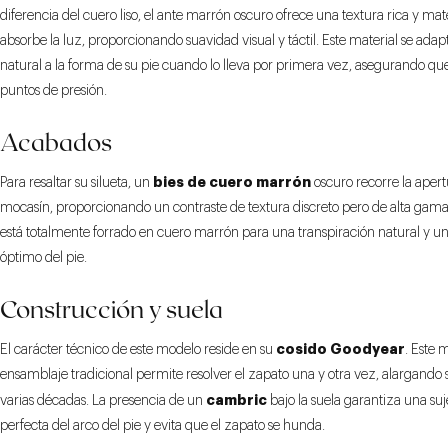
diferencia del cuero liso, el ante marrón oscuro ofrece una textura rica y ma
absorbe la luz, proporcionando suavidad visual y táctil. Este material se ada
natural a la forma de su pie cuando lo lleva por primera vez, asegurando qu
puntos de presión.
Acabados
bies de cuero marrón
Para resaltar su silueta, un
oscuro recorre la apert
mocasín, proporcionando un contraste de textura discreto pero de alta gama. 
está totalmente forrado en cuero marrón para una transpiración natural y un
óptimo del pie.
Construcción y suela
cosido Goodyear
El carácter técnico de este modelo reside en su
. Este 
ensamblaje tradicional permite resolver el zapato una y otra vez, alargando s
cambric
varias décadas. La presencia de un
bajo la suela garantiza una su
perfecta del arco del pie y evita que el zapato se hunda.