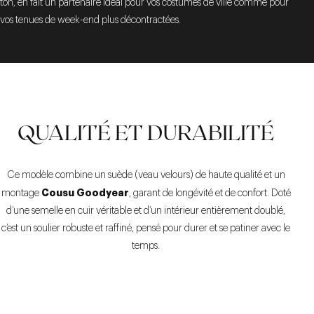
ton, en fait un partenaire idéal pour vos costumes de ville comme pour
vos tenues de week-end plus décontractées.
QUALITÉ ET DURABILITÉ
Ce modèle combine un suède (veau velours) de haute qualité et un
Cousu Goodyear
montage
, garant de longévité et de confort. Doté
d’une semelle en cuir véritable et d’un intérieur entièrement doublé,
c’est un soulier robuste et raffiné, pensé pour durer et se patiner avec le
temps.