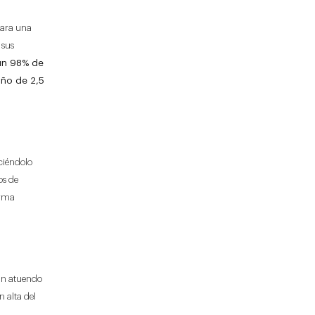
para una
 sus
un 98% de
uño de 2,5
ciéndolo
os de
orma
 un atuendo
n alta del