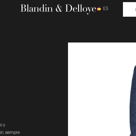
ES
o y
ón, siempre