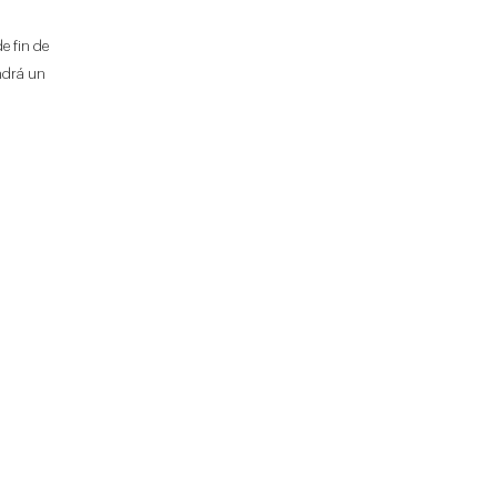
e fin de
ndrá un