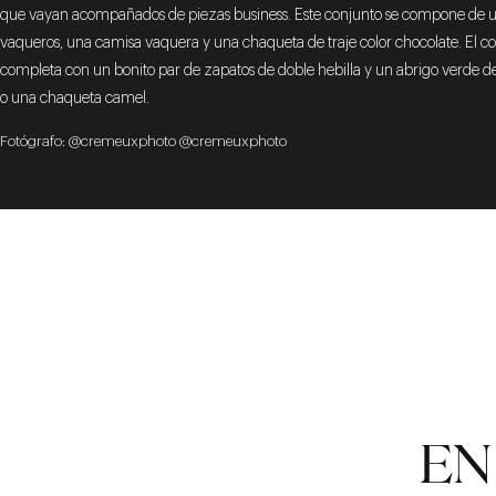
que vayan acompañados de piezas business. Este conjunto se compone de 
vaqueros, una camisa vaquera y una chaqueta de traje color chocolate. El co
completa con un bonito par de zapatos de doble hebilla y un abrigo verde d
o una chaqueta camel.
Fotógrafo: @cremeuxphoto @cremeuxphoto
EN