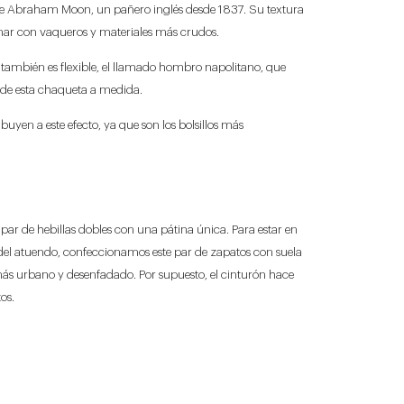
ed de Abraham Moon, un pañero inglés desde 1837. Su textura
nar con vaqueros y materiales más crudos.
también es flexible, el llamado hombro napolitano, que
 de esta chaqueta a medida.
ibuyen a este efecto, ya que son los bolsillos más
r de hebillas dobles con una pátina única. Para estar en
 del atuendo, confeccionamos este par de zapatos con suela
s urbano y desenfadado. Por supuesto, el cinturón hace
tos.