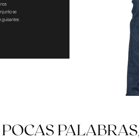
unos
njunto se
e guisantes
 POCAS PALABRAS