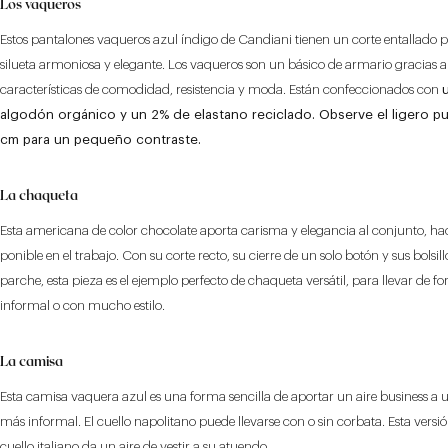
Los vaqueros
Estos pantalones vaqueros azul índigo de Candiani tienen un corte entallado 
silueta armoniosa y elegante. Los vaqueros son un básico de armario gracias a
características de comodidad, resistencia y moda. Están confeccionados con
algodón orgánico y un 2% de elastano reciclado. Observe el ligero p
cm para un pequeño contraste.
La chaqueta
Esta americana de color chocolate aporta carisma y elegancia al conjunto, ha
ponible en el trabajo. Con su corte recto, su cierre de un solo botón y sus bolsill
parche, esta pieza es el ejemplo perfecto de chaqueta versátil, para llevar de f
informal o con mucho estilo.
La camisa
Esta camisa vaquera azul es una forma sencilla de aportar un aire business a
más informal. El cuello napolitano puede llevarse con o sin corbata. Esta versió
cuello italiano da un aire de vestir a su atuendo.