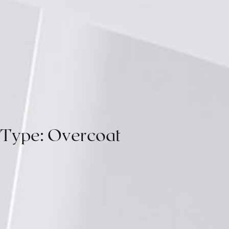
T
y
p
e
:
O
v
e
r
c
o
a
t