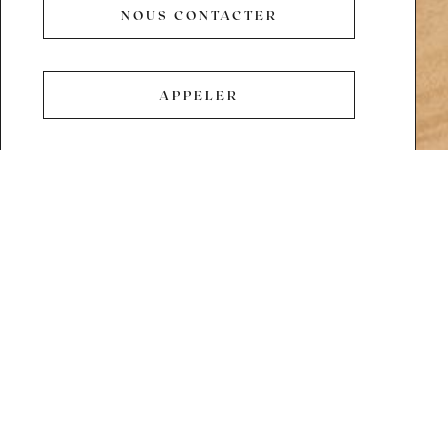
NOUS CONTACTER
NOUS
CONTACTER
APPELER
APPELER
Découvrez notre boutique de
complets sur mesure à
Montpellier
87 Avenue
La boutique Blandin & Delloye est idéalement située au
Samuel Champlain
Antigone
, dans le quartier emblématique d’
à
Montpellier. Ce secteur, conçu par l’architecte catalan Ricardo Bofill, se
distingue par son architecture néoclassique inspirée de la Grèce
antique, avec des places majestueuses telles que la Place de Thessalie et
l’Esplanade de l’Europe. L’avenue Samuel Champlain, bordée de
bâtiments élégants, offre un cadre paisible et raffiné, propice à une