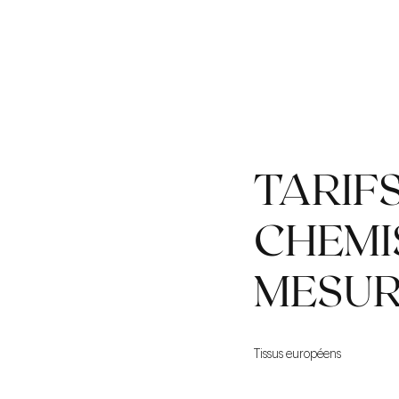
TARIF
CHEMI
MESU
Tissus européens