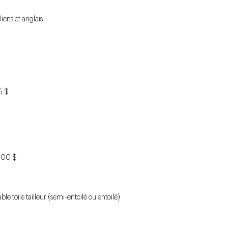
liens et anglais
5 $
000 $
e toile tailleur (semi-entoilé ou entoilé)