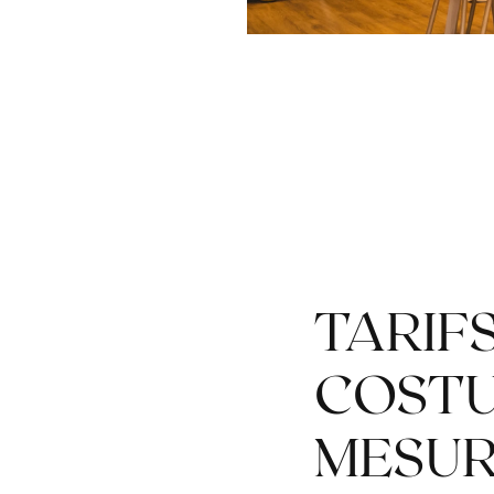
TARIF
COSTU
MESU