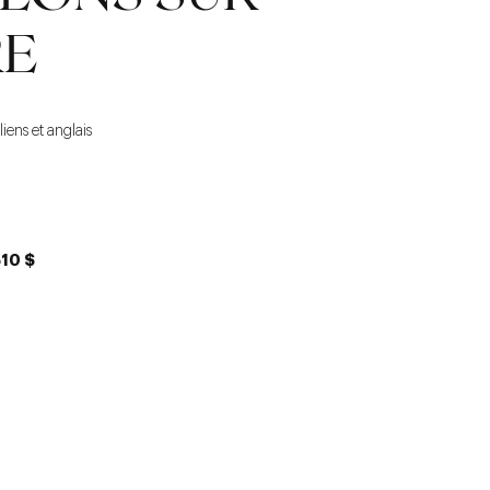
RE
liens et anglais
510 $