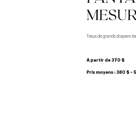
MESU
Tissus de grands drapiers ita
A partir de 370 $
Prix moyens : 380
$ – 