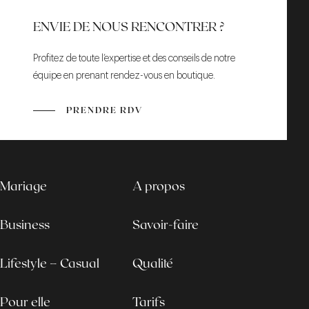
75002 Paris
ENVIE DE NOUS RENCONTRER ?
lundi :
10:00 – 20:00
mardi :
10:00 – 20:00
Profitez de toute l’expertise et des conseils de notre
mercredi :
10:00 – 20:00
équipe en prenant rendez-vous en boutique.
jeudi :
10:00 – 20:00
vendredi :
10:00 – 19:00
PRENDRE RDV
samedi :
09:00 – 18:00
dimanche :
Fermé
Téléphone :
+33 1 72 34 87 05
VOIR LA BOUTIQUE
VOIR LA
Mariage
A propos
BOUTIQUE
Business
Savoir-faire
Lifestyle – Casual
Qualité
OTTAWA
Pour elle
Tarifs
251 Laurier Ave W, suite