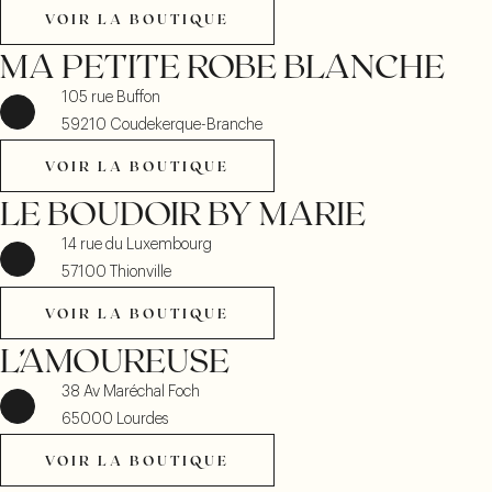
Dimanche et lundi :
Fermé
VOIR LA BOUTIQUE
VOIR LA BOUTIQUE
Téléphone :
+33 6 52 68 64 87
MA PETITE ROBE BLANCHE
VOIR LA BOUTIQUE
VOIR LA
BOUTIQUE
105 rue Buffon
59210 Coudekerque-Branche
VOIR LA BOUTIQUE
VOIR LA BOUTIQUE
LE BOUDOIR BY MARIE
VALENCIA
14 rue du Luxembourg
57100 Thionville
calle ruiz de lihory 1 bajo
46003 Valencia
VOIR LA BOUTIQUE
VOIR LA BOUTIQUE
Du lundi au samedi :
10h - 20h30
L’AMOUREUSE
Dimanche :
Fermé
Téléphone :
+34 6 04 89 24 68
38 Av Maréchal Foch
65000 Lourdes
VOIR LA BOUTIQUE
VOIR LA
BOUTIQUE
VOIR LA BOUTIQUE
VOIR LA BOUTIQUE