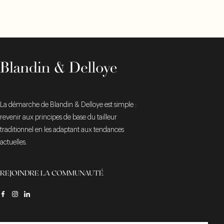
PARIS 6
14 Rue Mayet,
75006 Paris
Lundi au mercredi :
11:00 - 20:00
Jeudi au samedi :
10:00 - 20:00
La démarche de Blandin & Delloye est simple :
Téléphone :
+33 7 57 91 44 18
revenir aux principes de base du tailleur
traditionnel en les adaptant aux tendances
VOIR LA BOUTIQUE
VOIR LA
BOUTIQUE
actuelles.
REJOINDRE LA COMMUNAUTÉ
PARIS 2
9 Rue de Palestro,