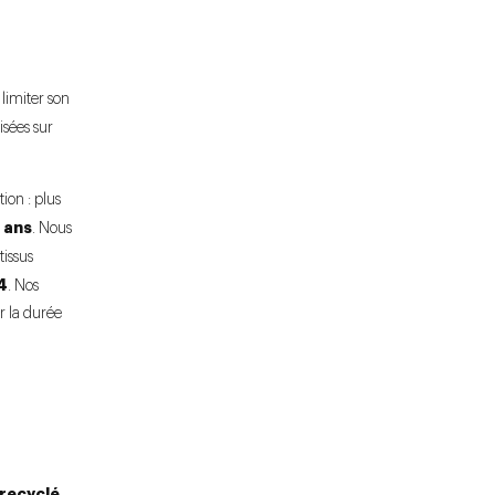
limiter son
isées sur
ion : plus
 ans
. Nous
tissus
4
. Nos
r la durée
recyclé