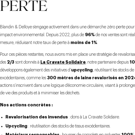
PERTE
Blandin & Delloye s’engage activement dans une démarche zéro perte pour 
96%
impact environnemental. Depuis 2022, plus de
de nos ventes sont réal
moins de 1%
mesure, réduisant notre taux de perte à
.
Pour ces pièces restantes, nous avons mis en place une stratégie de revalorisat
2/3
La Cravate Solidaire
10
des
sont donnés à
,
notre partenaire depuis
upcycling
développons également des initiatives d’
, réutilisant les stocks de 
300 mètres de laine revalorisés en 202
excédentaires, comme les
actions s’inscrivent dans une logique d’économie circulaire, visant à prolonge
de vie des produits et à minimiser les déchets.
Nos actions concrètes :
Revalorisation des invendus
: dons à La Cravate Solidaire.
Upcycling
: réutilisation des stocks de tissus excédentaires.
Matériaux responsables
100% 