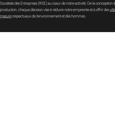
Sociétale des Entreprises (RSE) au cœur de notre activité. De la conception à
production, chaque décision vise à réduire notre empreinte et à offrir des
vêt
mesure
respectueux de l’environnement et des hommes.