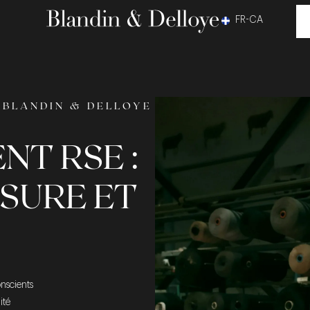
FR-CA
 BLANDIN & DELLOYE
T RSE :
SURE ET
nscients
ité