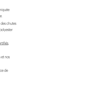
briquée
e.
 des chutes
polyester
rtifiés
,
 et nos
ice de