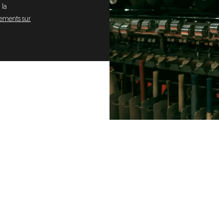
 la
ements sur