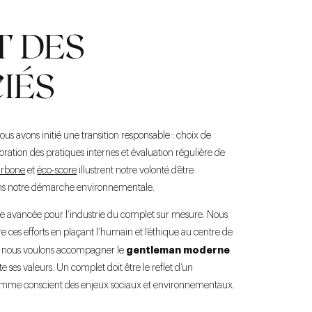
T DES
IÉS
us avons initié une transition responsable : choix de
ration des pratiques internes et évaluation régulière de
arbone
et
éco-score
illustrent notre volonté d’être
dans notre démarche environnementale.
 avancée pour l’industrie du complet sur mesure. Nous
 ces efforts en plaçant l’humain et l’éthique au centre de
gentleman moderne
le, nous voulons accompagner le
e ses valeurs. Un complet doit être le reflet d’un
omme conscient des enjeux sociaux et environnementaux.