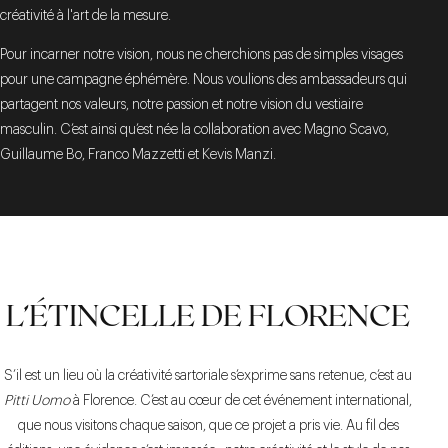
créativité à l'art de la mesure.
Pour incarner notre vision, nous ne cherchions pas de simples visages
pour une campagne éphémère. Nous voulions des ambassadeurs qui
partagent nos valeurs, notre passion et notre vision du vestiaire
masculin. C’est ainsi qu’est née la collaboration avec Magno Scavo,
Guillaume Bo, Franco Mazzetti et Kevis Manzi.
L’ÉTINCELLE DE FLORENCE
S’il est un lieu où la créativité sartoriale s’exprime sans retenue, c’est au
Pitti Uomo
à Florence. C’est au cœur de cet événement international,
que nous visitons chaque saison, que ce projet a pris vie. Au fil des