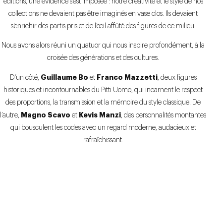
éditions, une évidence s’est imposée : notre créativité et le style de nos
collections ne devaient pas être imaginés en vase clos. Ils devaient
s’enrichir des partis pris et de l’œil affûté des figures de ce milieu.
Nous avons alors réuni un quatuor qui nous inspire profondément, à la
croisée des générations et des cultures.
Guillaume Bo
Franco Mazzetti
D’un côté,
et
, deux figures
historiques et incontournables du Pitti Uomo, qui incarnent le respect
des proportions, la transmission et la mémoire du style classique. De
Magno Scavo
Kevis Manzi
l’autre,
et
, des personnalités montantes
qui bousculent les codes avec un regard moderne, audacieux et
rafraîchissant.