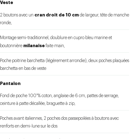
Veste
cran droit de 10 cm
2 boutons avec un
de largeur, tête de manche
ronde,
Montage semi-traditionnel, doublure en cupro bleu marine et
milanaise
boutonnière
faite main,
Poche poitrine barchetta (légèrement arrondie), deux poches plaquées
barchetta en bas de veste
Pantalon
Fond de poche 100 % coton, anglaise de 6 cm, pattes de serrage,
ceinture à patte décallée, braguette à zip,
Poches avant italiennes, 2 poches dos passepoilées à boutons avec
renforts en demi-lune sur le dos