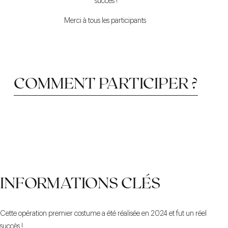
succès !
Merci à tous les participants
COMMENT PARTICIPER ?
FAITES VOTRE CHOIX
NE PERDEZ PAS DE
RENDEZ-VOUS EN
INFORMATIONS CLÉS
BOUTIQUE
TEMPS
Cette opération premier costume a été réalisée en 2024 et fut un réel
succès !