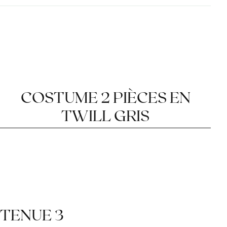
COSTUME 2 PIÈCES EN
TWILL GRIS
LE CRAN PARISIEN
PATTES DE SERRAGE
MONTAGE SEMI
TENUE 3
ENTOILÉ