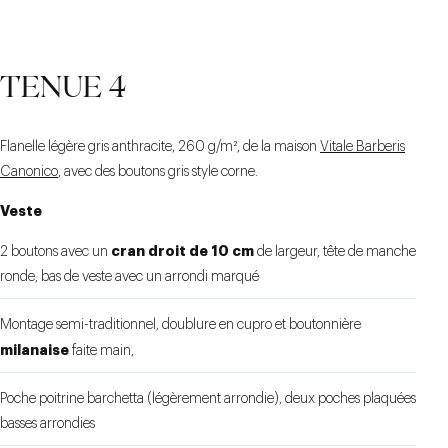
CRAN AIGU 11,5 CM
PATTE DÉCALÉE
MOTIF PRINCE DE
TENUE 4
GALLES
Flanelle légère gris anthracite, 260 g/m², de la maison
Vitale Barberis
Canonico
, avec des boutons gris style corne.
Veste
cran droit de 10 cm
2 boutons avec un
de largeur, tête de manche
ronde, bas de veste avec un arrondi marqué
Montage semi-traditionnel, doublure en cupro et boutonnière
milanaise
faite main,
Poche poitrine barchetta (légèrement arrondie), deux poches plaquées
basses arrondies