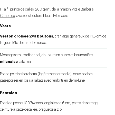
Fil à fil prince de galles, 260 g/m², de la maison
Vitale Barberis
Canonico
, avec des boutons bleus style nacre.
Veste
Veston croisée 2×3 boutons
, cran aigu généreux de 11,5 cm de
largeur, tête de manche ronde,
Montage semi-traditionnel, doublure en cupro et boutonnière
milanaise
faite main,
Poche poitrine barchetta (légèrement arrondie), deux poches
passepoilées en biais à rabats avec renforts en demi-lune
Pantalon
Fond de poche 100 % coton, anglaise de 6 cm, pattes de serrage,
ceinture à patte décallée, braguette à zip,