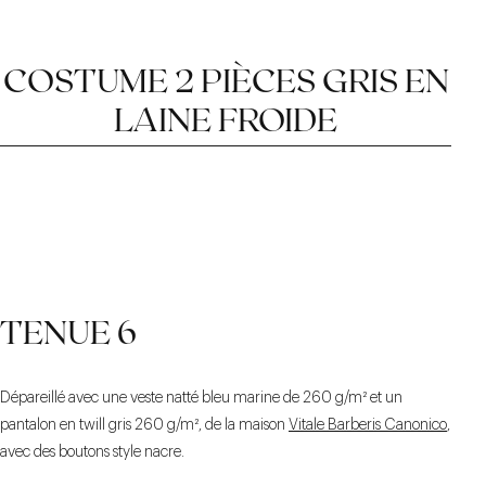
COSTUME 2 PIÈCES GRIS EN
LAINE FROIDE
LA LAINE FROIDE
PATTES DE SERRAGE
CRAN DROIT
TENUE 6
GÉNÉREUX
Dépareillé avec une veste natté bleu marine de 260 g/m² et un
pantalon en twill gris 260 g/m², de la maison
Vitale Barberis Canonico
,
avec des boutons style nacre.