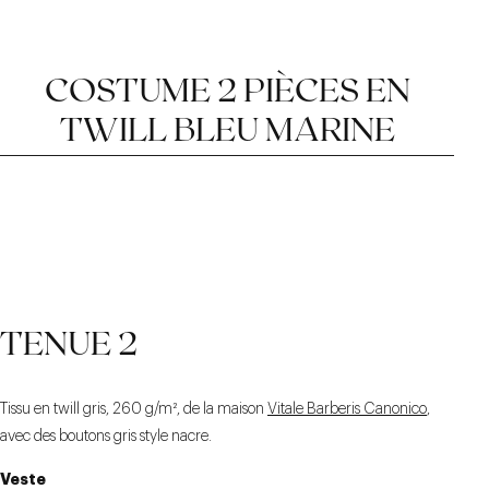
COSTUME 2 PIÈCES EN
TWILL BLEU MARINE
BAS REVERS À 4,5 CM
VESTE AVEC UN CRAN
MILANAISE RÉALISÉE
TENUE 2
DROIT À 2 BOUTONS
À LA MAIN
Tissu en twill gris, 260 g/m², de la maison
Vitale Barberis Canonico
,
avec des boutons gris style nacre.
Veste