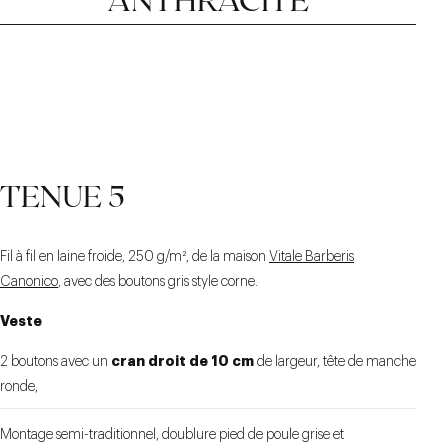
LA FLANELLE LÉGÈRE
BAS DE VESTE TRÈS
LES POCHES
TENUE 5
PLAQUÉES
ARRONDI
Fil à fil en laine froide, 250 g/m², de la maison
Vitale Barberis
Canonico
, avec des boutons gris style corne.
Veste
cran droit de 10 cm
2 boutons avec un
de largeur, tête de manche
ronde,
Montage semi-traditionnel, doublure pied de poule grise et