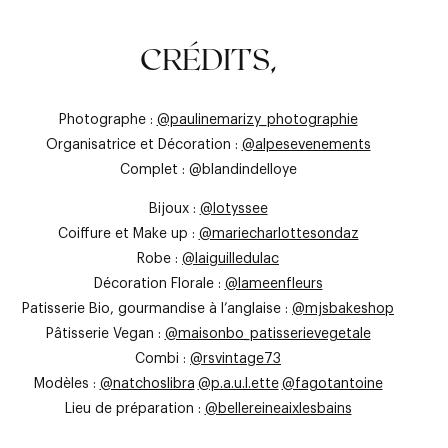
LE SYMBOLE
LES ACCESSOIRES
LES SOULIERS
CRÉDITS,
Photographe
:
@paulinemarizy_photographie
Organisatrice et Décoration :
@alpesevenements
Complet : @blandindelloye
Bijoux :
@lotyssee
Coiffure et Make up :
@mariecharlottesondaz
Robe :
@laiguilledulac
Décoration Florale :
@lameenfleurs
Patisserie Bio, gourmandise à l’anglaise :
@mjsbakeshop
Pâtisserie Vegan :
@maisonbo_patisserievegetale
Combi :
@rsvintage73
Modèles :
@natchoslibra
@p.a.u.l.ette
@fagotantoine
Lieu de préparation :
@bellereineaixlesbains