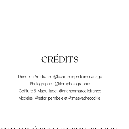
UN TOMBÉ PARFAIT
DE BELLES FINITIONS,
CONFORTABLE ET
CRÉDITS
RESPIRANT
Direction Artistique : @lecarnetrepertoiremariage
Photographe : @klemphotographie
Coiffure & Maquillage : @maisonmarcellefrance
Modèles : @etfor_pembele et @maevathecookie