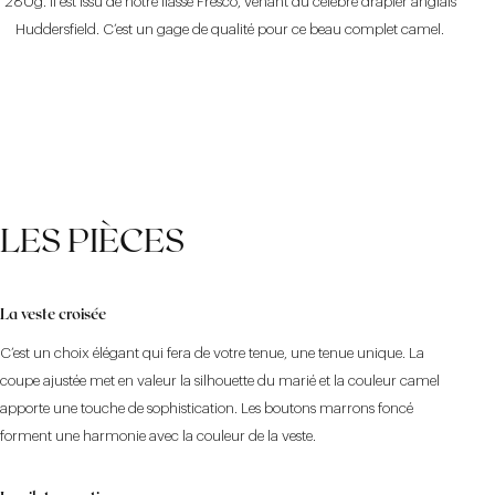
280g. Il est issu de notre liasse Fresco, venant du célèbre drapier anglais
Huddersfield. C’est un gage de qualité pour ce beau complet camel.
LES PIÈCES
La veste croisée
C’est un choix élégant qui fera de votre tenue, une tenue unique. La
coupe ajustée met en valeur la silhouette du marié et la couleur camel
apporte une touche de sophistication. Les boutons marrons foncé
forment une harmonie avec la couleur de la veste.