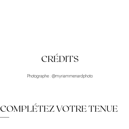
POLYVALENCE
CONFORT
MODERNITÉ
CRÉDITS
Photographe : @myriammenardphoto
COMPLÉTEZ VOTRE TENUE