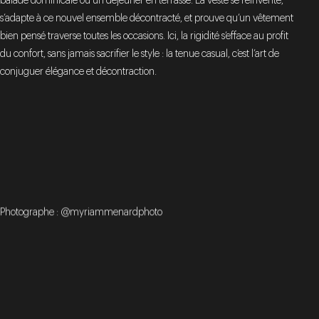
balade dominicale ou un déjeuner en terrasse. La veste se réinvente,
s’adapte à ce nouvel ensemble décontracté, et prouve qu’un vêtement
bien pensé traverse toutes les occasions. Ici, la rigidité s’efface au profit
du confort, sans jamais sacrifier le style : la tenue casual, c’est l’art de
conjuguer élégance et décontraction.
Photographe : @myriammenardphoto