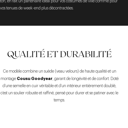
ton, en fait un partenaire idéal pour vos costumes de ville comme pour
vos tenues de week-end plus décontractées.
QUALITÉ ET DURABILITÉ
Ce modèle combine un suède (veau velours) de haute qualité et un
Cousu Goodyear
montage
, garant de longévité et de confort. Doté
d’une semelle en cuir véritable et d’un intérieur entièrement doublé,
c’est un soulier robuste et raffiné, pensé pour durer et se patiner avec le
temps.