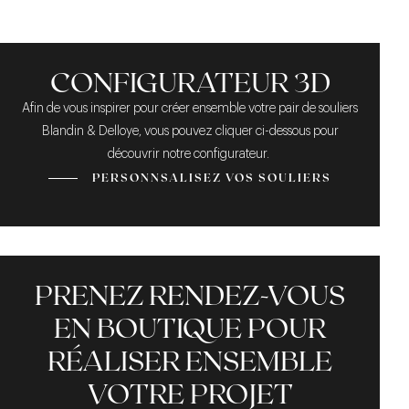
DES LIGNES ÉPURÉES
UN MONTAGE SOLIDE
UNE COULEUR
ORIGINALE
CONFIGURATEUR 3D
Afin de vous inspirer pour créer ensemble votre pair de souliers
Blandin & Delloye, vous pouvez cliquer ci-dessous pour
découvrir notre configurateur.
PERSONNSALISEZ VOS SOULIERS
PRENEZ RENDEZ-VOUS
EN BOUTIQUE POUR
RÉALISER ENSEMBLE
VOTRE PROJET