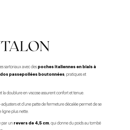
NTALON
poches italiennes en biais à
es sartoriaux avec des
 dos passepoilées boutonnées
, pratiques et
 la doublure en viscose assurent confort et tenue.
-adjusters et d’une patte de fermeture décalée permet de se
 ligne plus nette.
revers de 4,5 cm
é par un
, qui donne du poids au tombé