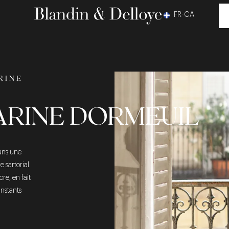
FR-CA
RINE
ARINE DORMEUIL
ans une
 sartorial.
re, en fait
instants