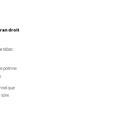
ran droit
se tabac
e poitrine
.
onnel que
 sûre.