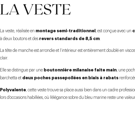
LA VESTE
montage semi-traditionnel
c
La veste, réalisée en
, est conçue avec un
revers standards de 8,5 cm
à deux boutons et des
.
La tête de manche est arrondie et l’intérieur est entièrement doublé en visco
clair.
boutonnière milanaise faite main
Elle se distingue par une
, une poch
deux poches passepoilées en biais à rabats
barchetta et
renforcés
Polyvalente
, cette veste trouve sa place aussi bien dans un cadre professi
lors d’occasions habillées, où l’élégance sobre du bleu marine reste une valeur