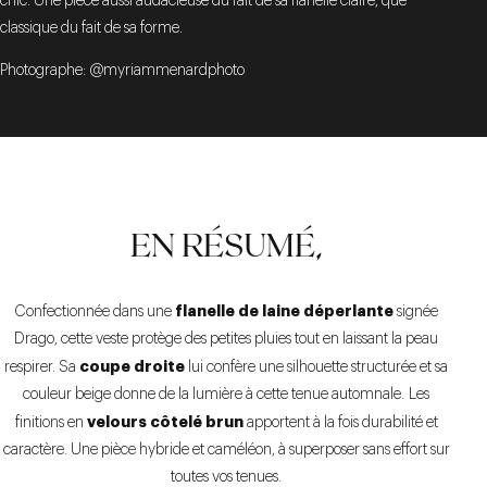
chic. Une pièce aussi audacieuse du fait de sa flanelle claire, que
classique du fait de sa forme.
Photographe: @myriammenardphoto
EN RÉSUMÉ,
flanelle de laine déperlante
Confectionnée dans une
signée
Drago, cette veste protège des petites pluies tout en laissant la peau
coupe droite
respirer. Sa
lui confère une silhouette structurée et sa
couleur beige donne de la lumière à cette tenue automnale. Les
velours côtelé brun
finitions en
apportent à la fois durabilité et
caractère. Une pièce hybride et caméléon, à superposer sans effort sur
toutes vos tenues.