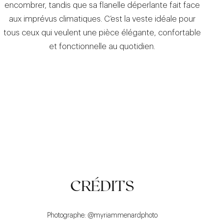
encombrer, tandis que sa flanelle déperlante fait face
aux imprévus climatiques. C’est la veste idéale pour
tous ceux qui veulent une pièce élégante, confortable
et fonctionnelle au quotidien.
FONCTIONNELLE
ÉLÉGANTE
POLYVALENTE
CRÉDITS
Photographe: @myriammenardphoto