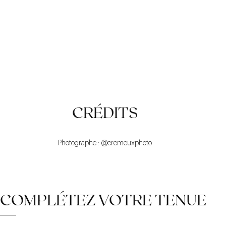
PRINTANIER
ELÉGANT
LA COMBINAISON DES
CRÉDITS
PIÈCES
Photographe : @cremeuxphoto
COMPLÉTEZ VOTRE TENUE