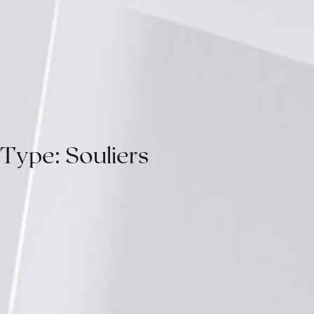
T
y
p
e
:
S
o
u
l
i
e
r
s