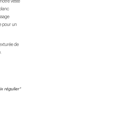
 notre veste
 blanc
issage
re pour un
texturée de
.
x régulier
*