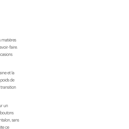
s matières
avoir-faire.
ccasions
aine et la
 poids de
 transition
ur un
 boutons
ntalon, sans
ète ce