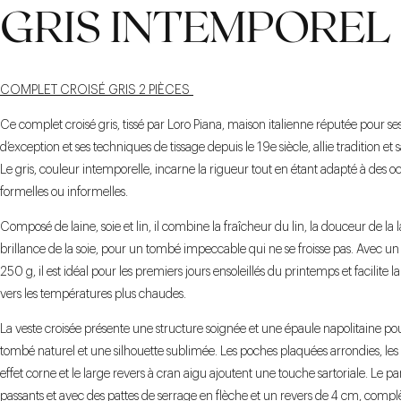
GRIS INTEMPOREL
COMPLET CROISÉ GRIS 2 PIÈCES
Ce complet croisé gris, tissé par Loro Piana, maison italienne réputée pour se
d’exception et ses techniques de tissage depuis le 19e siècle, allie tradition et s
Le gris, couleur intemporelle, incarne la rigueur tout en étant adapté à des o
formelles ou informelles.
Composé de laine, soie et lin, il combine la fraîcheur du lin, la douceur de la l
brillance de la soie, pour un tombé impeccable qui ne se froisse pas. Avec un
250 g, il est idéal pour les premiers jours ensoleillés du printemps et facilite la
vers les températures plus chaudes.
La veste croisée présente une structure soignée et une épaule napolitaine po
tombé naturel et une silhouette sublimée. Les poches plaquées arrondies, les
effet corne et le large revers à cran aigu ajoutent une touche sartoriale. Le pa
passants et avec des pattes de serrage en flèche et un revers de 4 cm, compl