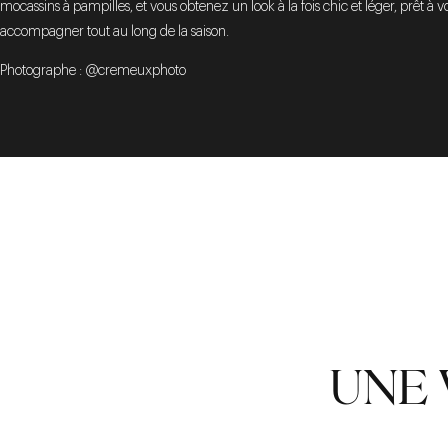
mocassins à pampilles, et vous obtenez un look à la fois chic et léger, prêt à v
accompagner tout au long de la saison.
Photographe : @cremeuxphoto
UNE 