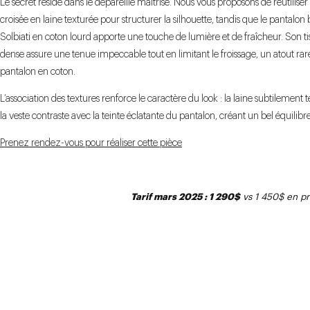
Le secret réside dans le dépareillé maîtrisé. Nous vous proposons de réutiliser
croisée en laine texturée pour structurer la silhouette, tandis que le pantalon
Solbiati en coton lourd apporte une touche de lumière et de fraîcheur. Son t
dense assure une tenue impeccable tout en limitant le froissage, un atout ra
pantalon en coton.
L’association des textures renforce le caractère du look : la laine subtilement 
la veste contraste avec la teinte éclatante du pantalon, créant un bel équilibre
Prenez rendez-vous pour réaliser cette pièce
Tarif mars 2025 : 1 290$
vs 1 450$ en pri