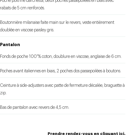
Poche poitrine barchetta, deux poches passepoilées en biais avec
rabats de 5 cm renforcés.
Boutonnière milanaise faite main sur le revers, veste entièrement
doublée en viscose paisley gris.
Pantalon
Fonds de poche 100 % coton, doublure en viscose, anglaise de 6 cm.
Poches avant italiennes en biais, 2 poches dos passepoilées à boutons.
Ceinture à side-adjusters avec patte de fermeture décalée, braguette à
zip.
Bas de pantalon avec revers de 4,5 cm.
Prendre rendez-vous en
cliquant ici
.