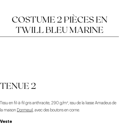
COSTUME 2 PIÈCES EN
TWILL BLEU MARINE
VESTE AVEC UN CRAN
BAS DE PANTALON
BOUTONNIÈRE
TENUE 2
MILANAISE FAITE À LA
DROIT À 2 BOUTONS
AVEC REVERS DE 4,5
MAIN
CM
Tissu en fil-à-fil gris anthracite, 290 g/m², issu de la liasse Amadeus de
la maison
Dormeuil
, avec des boutons en corne.
Veste