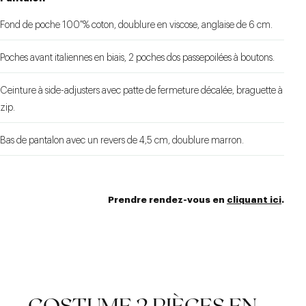
Fond de poche 100 % coton, doublure en viscose, anglaise de 6 cm.
Poches avant italiennes en biais, 2 poches dos passepoilées à boutons.
Ceinture à side-adjusters avec patte de fermeture décalée, braguette à
zip.
Bas de pantalon avec un revers de 4,5 cm, doublure marron.
Prendre rendez-vous en
cliquant ici
.
COSTUME 2 PIÈCES EN