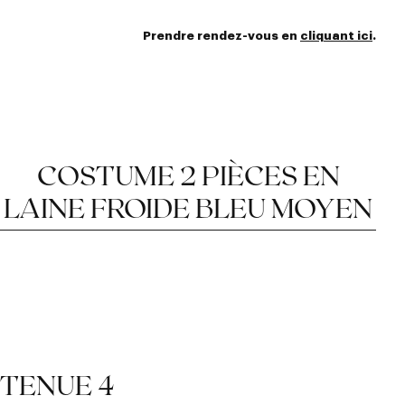
Prendre rendez-vous en
cliquant ici
.
COSTUME 2 PIÈCES EN
LAINE FROIDE BLEU MOYEN
PANTALON COUPE
BOUTONNIÈRE
CRAN DROIT À
TENUE 4
L’ITALIENNE DE 10 CM
MILANAISE SUR LE
FLARE AVEC SIDE-