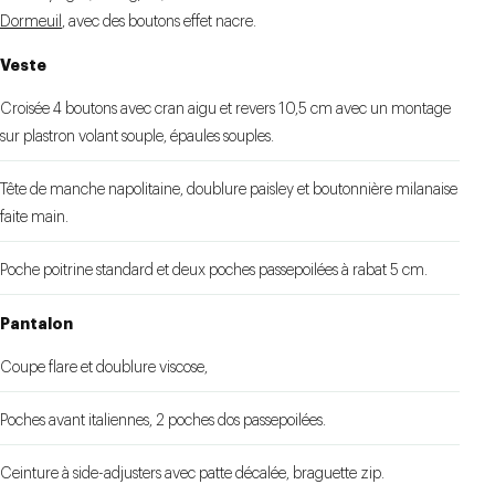
Dormeuil
, avec des boutons effet nacre.
DOUBLURE PAISLEY
MONTAGE SEMI-
CRAN DROIT ET
REVERS DE 8,5 CM
TRADITIONNEL
GRIS
Veste
Croisée 4 boutons avec cran aigu et revers 10,5 cm avec un montage
sur plastron volant souple, épaules souples.
Tête de manche napolitaine, doublure paisley et boutonnière milanaise
faite main.
Poche poitrine standard et deux poches passepoilées à rabat 5 cm.
Pantalon
Coupe flare et doublure viscose,
Poches avant italiennes, 2 poches dos passepoilées.
Ceinture à side-adjusters avec patte décalée, braguette zip.