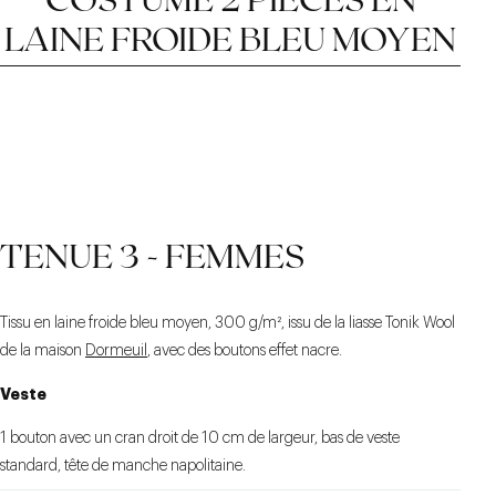
LAINE FROIDE BLEU MOYEN
REVERS DE 10 CM
2 BOUTONS AVEC UN
MONTAGE SEMI-
TENUE 3 - FEMMES
CRAN DROIT À
ENTOILÉ
L’ITALIENNE
Tissu en laine froide bleu moyen, 300 g/m², issu de la liasse Tonik Wool
de la maison
Dormeuil
, avec des boutons effet nacre.
Veste
1 bouton avec un cran droit de 10 cm de largeur, bas de veste
standard, tête de manche napolitaine.