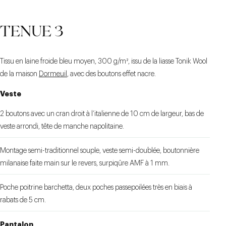
CRAN DROIT PARISIEN
CEINTURE À SIDE-
DEUX POCHES
TENUE 3
ADJUSTERS AVEC
PASSEPOILÉES
DROITES À RABAT DE 5
PATTE DE FERMETURE
DÉCALÉE
CM
Tissu en laine froide bleu moyen, 300 g/m², issu de la liasse Tonik Wool
de la maison
Dormeuil
, avec des boutons effet nacre.
Veste
2 boutons avec un cran droit à l’italienne de 10 cm de largeur, bas de
veste arrondi, tête de manche napolitaine.
Montage semi-traditionnel souple, veste semi-doublée, boutonnière
milanaise faite main sur le revers, surpiqûre AMF à 1 mm.
Poche poitrine barchetta, deux poches passepoilées très en biais à
rabats de 5 cm.
Pantalon