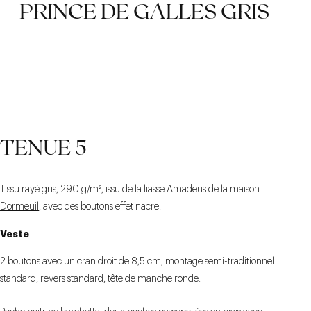
PRINCE DE GALLES GRIS
CRAN AIGU
VESTE CROISÉE
MOTIF PRINCE DE
TENUE 5
GALLES
Tissu rayé gris, 290 g/m², issu de la liasse Amadeus de la maison
Dormeuil
, avec des boutons effet nacre.
Veste
2 boutons avec un cran droit de 8,5 cm, montage semi-traditionnel
standard, revers standard, tête de manche ronde.