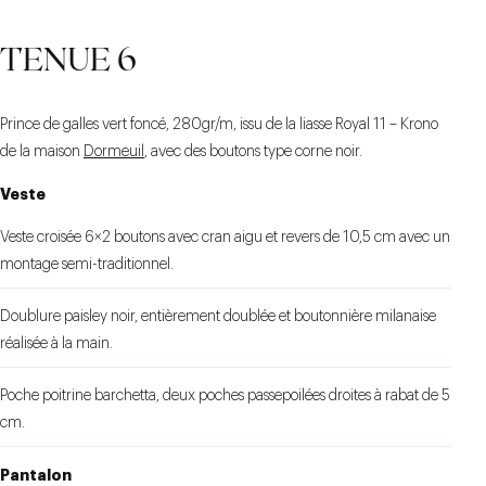
TENUE 6
Prince
de
galles
vert
foncé, 280gr/m, issu de la liasse Royal 11 – Krono
de la maison
Dormeuil
, avec des b
outons type corne noir.
VESTE CROISÉE
CRAN AIGU ET REVERS
CEINTURE À SIDE-
ADJUSTERS
10,5 CM
Veste
Veste croisée 6×2 boutons avec cran aigu et revers de 10,5 cm avec un
montage semi-traditionnel.
Doublure paisley noir, entièrement doublée et boutonnière milanaise
réalisée à la main.
Poche poitrine barchetta, deux poches passepoilées droites à rabat de 5
cm.
Pantalon