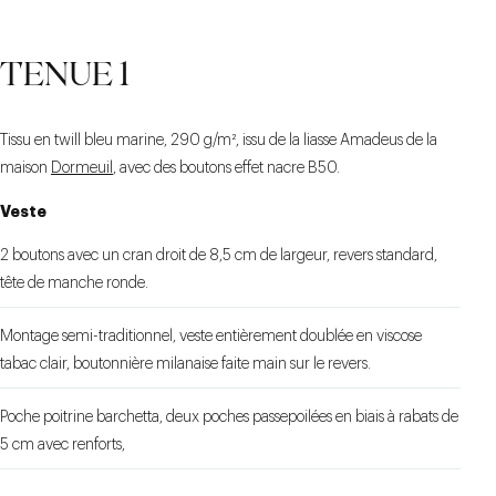
CRAN AIGU GÉNÉREUX
POCHES PLAQUÉES À
FENTE CENTRALE
TENUE 1
PROFONDE AVEC UN
RABATS
SOUFFLET
Tissu en twill bleu marine, 290 g/m², issu de la liasse Amadeus de la
maison
Dormeuil
, avec des boutons effet nacre B50.
Veste
2 boutons avec un cran droit de 8,5 cm de largeur, revers standard,
tête de manche ronde.
Montage semi-traditionnel, veste entièrement doublée en viscose
tabac clair, boutonnière milanaise faite main sur le revers.
Poche poitrine barchetta, deux poches passepoilées en biais à rabats de
5 cm avec renforts,