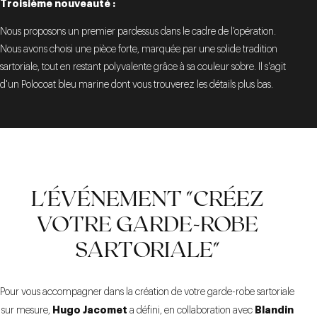
Troisième nouveauté :
Nous proposons un premier pardessus dans le cadre de l'opération.
Nous avons choisi une pièce forte, marquée par une solide tradition
sartoriale, tout en restant polyvalente grâce à sa couleur sobre. Il s'agit
d'un Polocoat bleu marine dont vous trouverez les détails plus bas.
L'ÉVÉNEMENT "CRÉEZ
VOTRE GARDE-ROBE
SARTORIALE"
Pour vous accompagner dans la création de votre garde-robe sartoriale
Hugo Jacomet
Blandin
sur mesure,
a défini, en collaboration avec