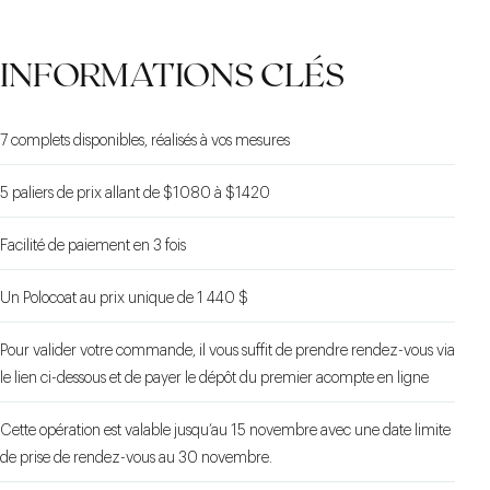
FAITES VOTRE CHOIX
NE PERDEZ PAS DE
RENDEZ-VOUS EN
INFORMATIONS CLÉS
BOUTIQUE
TEMPS
7 complets disponibles, réalisés à vos mesures
5 paliers de prix allant de $1080 à $1420
Facilité de paiement en 3 fois
Un Polocoat au prix unique de 1 440 $
Pour valider votre commande, il vous suffit de prendre rendez-vous via
le lien ci-dessous et de payer le dépôt du premier acompte en ligne
Cette opération est valable jusqu’au 15 novembre avec une date limite
de prise de rendez-vous au 30 novembre.