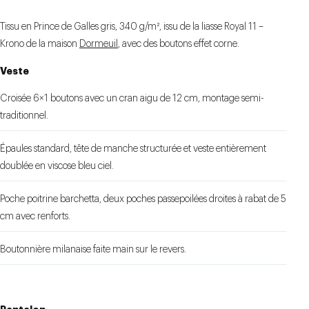
ADJUSTERS
REVERS
Tissu en Prince de Galles gris, 340 g/m², issu de la liasse Royal 11 –
Krono de la maison
Dormeuil
, avec des boutons effet corne.
Veste
Croisée 6×1 boutons avec un cran aigu de 12 cm, montage semi-
traditionnel.
Épaules standard, tête de manche structurée et veste entièrement
doublée en viscose bleu ciel.
Poche poitrine barchetta, deux poches passepoilées droites à rabat de 5
cm avec renforts.
Boutonnière milanaise faite main sur le revers.